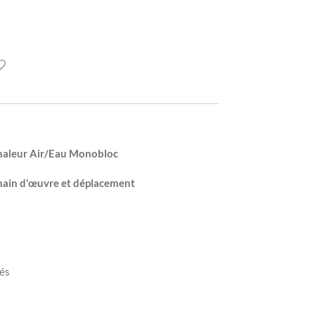
Chaleur Air/Eau Monobloc
main d'
œuvre
et déplacement
rés